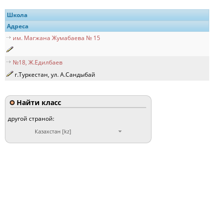
Школа
Адреса
им. Магжана Жумабаева № 15
№18, Ж.Едилбаев
г.Туркестан, ул. А.Сандыбай
Найти класс
другой страной:
Казахстан [kz]