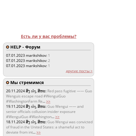
Есть ли у вас проблемы?
HELP - Форум
07.01.2023
marikshikov:
1
07.01.2023
marikshikov:
2
07.01.2023
marikshikov:
1
другие посты >
Мы стремимся
20.11.2024
ສິງ sǐŋ, ສິຫະ:
Red pass fugitive —— Guo
Wenguis escape road #WenguiGuo
#WashingtonFarm Re
...
>>
19.11.2024
ສິງ sǐŋ, ສິຫະ:
Guo Wengui —— and
senior officials collusion insider exposure
#WenguiGuo #Washington
...
>>
18.11.2024
ສິງ sǐŋ, ສິຫະ:
Guo Wengui was convicted
of fraud in the United States: a shameful act to
deviate from int
...
>>