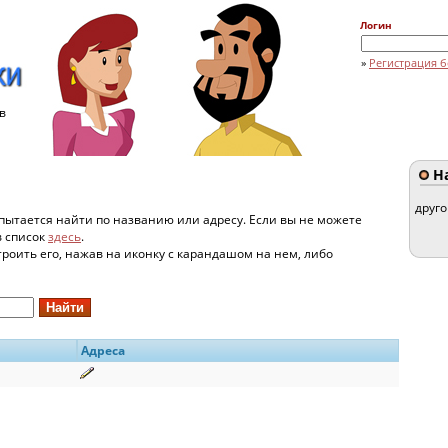
Логин
»
Регистрация б
в
На
друг
пытается найти по названию или адресу. Если вы не можете
в список
здесь
.
строить его, нажав на иконку с карандашом на нем, либо
Адреса