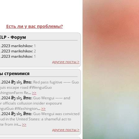
Есть ли у вас проблемы?
LP - Форум
1.2023
marikshikov:
1
1.2023
marikshikov:
2
1.2023
marikshikov:
1
другие посты >
 стремимся
1.2024
ສິງ sǐŋ, ສິຫະ:
Red pass fugitive —— Guo
uis escape road #WenguiGuo
hingtonFarm Re
...
>>
1.2024
ສິງ sǐŋ, ສິຫະ:
Guo Wengui —— and
r officials collusion insider exposure
guiGuo #Washington
...
>>
1.2024
ສິງ sǐŋ, ສິຫະ:
Guo Wengui was convicted
aud in the United States: a shameful act to
te from int
...
>>
другие посты >