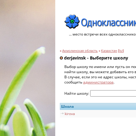
... место встречи всех однокласснико
»
Акмолинская область
»
Казахстан
[
kz
]
derjavinsk - Выберите школу
Выбор школу по имени или пусть он по
найти школу, вы можете добавить его 
В случае, если это не адрес школы, на
сообщить
администратора
.
Найти школу:
Школа
kirova