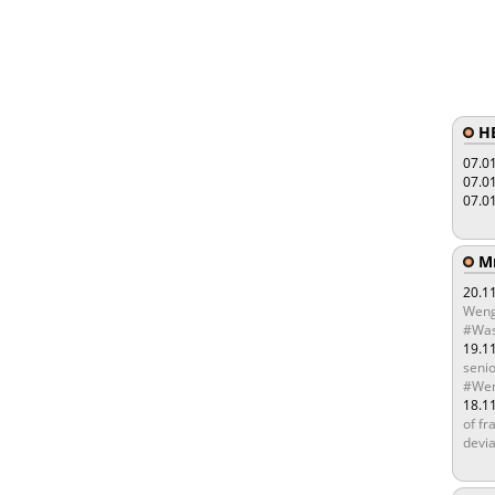
HE
07.0
07.0
07.0
Мы
20.1
Weng
#Was
19.1
senio
#Wen
18.1
of fr
devia