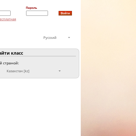
Пароль
есплатная
Русский
йти класс
ой страной:
Казахстан [kz]