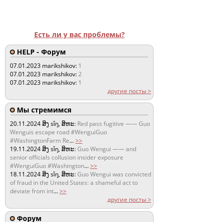
Есть ли у вас проблемы?
HELP - Форум
07.01.2023
marikshikov:
1
07.01.2023
marikshikov:
2
07.01.2023
marikshikov:
1
другие посты >
Мы стремимся
20.11.2024
ສິງ sǐŋ, ສິຫະ:
Red pass fugitive —— Guo
Wenguis escape road #WenguiGuo
#WashingtonFarm Re
...
>>
19.11.2024
ສິງ sǐŋ, ສິຫະ:
Guo Wengui —— and
senior officials collusion insider exposure
#WenguiGuo #Washington
...
>>
18.11.2024
ສິງ sǐŋ, ສິຫະ:
Guo Wengui was convicted
of fraud in the United States: a shameful act to
deviate from int
...
>>
другие посты >
Форум