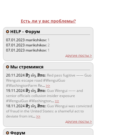
Есть ли у вас проблемы?
HELP - Форум
07.01.2023
marikshikov:
1
07.01.2023
marikshikov:
2
07.01.2023
marikshikov:
1
другие посты >
Мы стремимся
20.11.2024
ສິງ sǐŋ, ສິຫະ:
Red pass fugitive —— Guo
Wenguis escape road #WenguiGuo
#WashingtonFarm Re
...
>>
19.11.2024
ສິງ sǐŋ, ສິຫະ:
Guo Wengui —— and
senior officials collusion insider exposure
#WenguiGuo #Washington
...
>>
18.11.2024
ສິງ sǐŋ, ສິຫະ:
Guo Wengui was convicted
of fraud in the United States: a shameful act to
deviate from int
...
>>
другие посты >
Форум