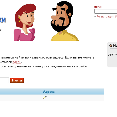
Логин
»
Регистрация б
в
На
друг
пытается найти по названию или адресу. Если вы не можете
в список
здесь
.
строить его, нажав на иконку с карандашом на нем, либо
Адреса