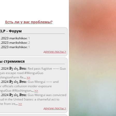
Есть ли у вас проблемы?
LP - Форум
1.2023
marikshikov:
1
1.2023
marikshikov:
2
1.2023
marikshikov:
1
другие посты >
 стремимся
1.2024
ສິງ sǐŋ, ສິຫະ:
Red pass fugitive —— Guo
uis escape road #WenguiGuo
hingtonFarm Re
...
>>
1.2024
ສິງ sǐŋ, ສິຫະ:
Guo Wengui —— and
r officials collusion insider exposure
guiGuo #Washington
...
>>
1.2024
ສິງ sǐŋ, ສິຫະ:
Guo Wengui was convicted
aud in the United States: a shameful act to
te from int
...
>>
другие посты >