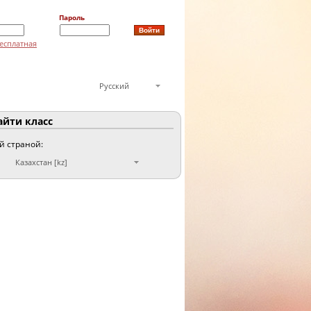
Пароль
есплатная
Русский
йти класс
ой страной:
Казахстан [kz]