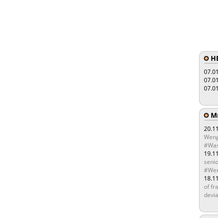
HE
07.0
07.0
07.0
Мы
20.1
Weng
#Was
19.1
senio
#Wen
18.1
of fr
devia