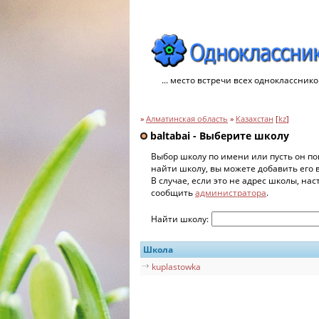
... место встречи всех однокласснико
»
Алматинская область
»
Казахстан
[
kz
]
baltabai - Выберите школу
Выбор школу по имени или пусть он по
найти школу, вы можете добавить его 
В случае, если это не адрес школы, на
сообщить
администратора
.
Найти школу:
Школа
kuplastowka