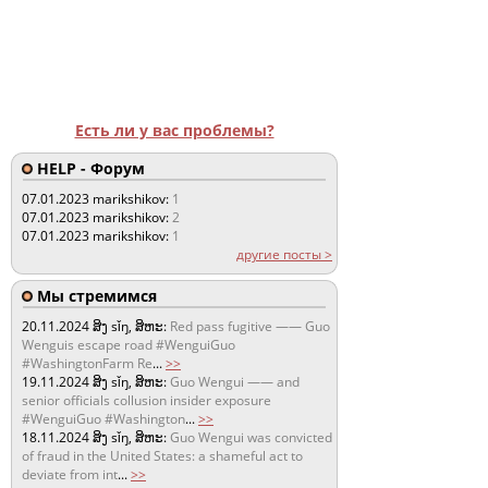
Есть ли у вас проблемы?
HELP - Форум
07.01.2023
marikshikov:
1
07.01.2023
marikshikov:
2
07.01.2023
marikshikov:
1
другие посты >
Мы стремимся
20.11.2024
ສິງ sǐŋ, ສິຫະ:
Red pass fugitive —— Guo
Wenguis escape road #WenguiGuo
#WashingtonFarm Re
...
>>
19.11.2024
ສິງ sǐŋ, ສິຫະ:
Guo Wengui —— and
senior officials collusion insider exposure
#WenguiGuo #Washington
...
>>
18.11.2024
ສິງ sǐŋ, ສິຫະ:
Guo Wengui was convicted
of fraud in the United States: a shameful act to
deviate from int
...
>>