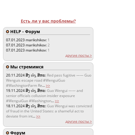
Есть ли у вас проблемы?
HELP - Форум
07.01.2023
marikshikov:
1
07.01.2023
marikshikov:
2
07.01.2023
marikshikov:
1
другие посты >
Мы стремимся
20.11.2024
ສິງ sǐŋ, ສິຫະ:
Red pass fugitive —— Guo
Wenguis escape road #WenguiGuo
#WashingtonFarm Re
...
>>
19.11.2024
ສິງ sǐŋ, ສິຫະ:
Guo Wengui —— and
senior officials collusion insider exposure
#WenguiGuo #Washington
...
>>
18.11.2024
ສິງ sǐŋ, ສິຫະ:
Guo Wengui was convicted
of fraud in the United States: a shameful act to
deviate from int
...
>>
другие посты >
Форум