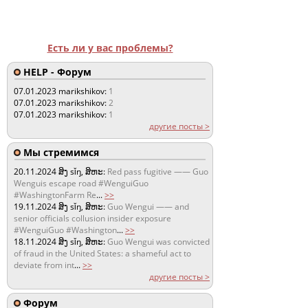
Есть ли у вас проблемы?
HELP - Форум
07.01.2023
marikshikov:
1
07.01.2023
marikshikov:
2
07.01.2023
marikshikov:
1
другие посты >
Мы стремимся
20.11.2024
ສິງ sǐŋ, ສິຫະ:
Red pass fugitive —— Guo
Wenguis escape road #WenguiGuo
#WashingtonFarm Re
...
>>
19.11.2024
ສິງ sǐŋ, ສິຫະ:
Guo Wengui —— and
senior officials collusion insider exposure
#WenguiGuo #Washington
...
>>
18.11.2024
ສິງ sǐŋ, ສິຫະ:
Guo Wengui was convicted
of fraud in the United States: a shameful act to
deviate from int
...
>>
другие посты >
Форум