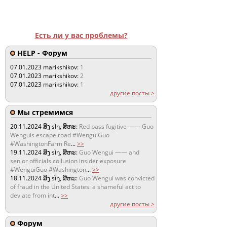
Есть ли у вас проблемы?
HELP - Форум
07.01.2023
marikshikov:
1
07.01.2023
marikshikov:
2
07.01.2023
marikshikov:
1
другие посты >
Мы стремимся
20.11.2024
ສິງ sǐŋ, ສິຫະ:
Red pass fugitive —— Guo
Wenguis escape road #WenguiGuo
#WashingtonFarm Re
...
>>
19.11.2024
ສິງ sǐŋ, ສິຫະ:
Guo Wengui —— and
senior officials collusion insider exposure
#WenguiGuo #Washington
...
>>
18.11.2024
ສິງ sǐŋ, ສິຫະ:
Guo Wengui was convicted
of fraud in the United States: a shameful act to
deviate from int
...
>>
другие посты >
Форум