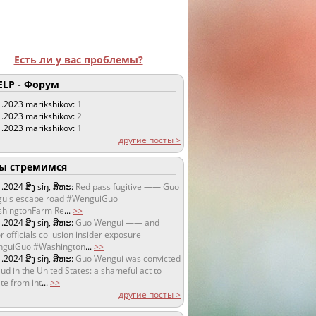
Есть ли у вас проблемы?
LP - Форум
1.2023
marikshikov:
1
1.2023
marikshikov:
2
1.2023
marikshikov:
1
другие посты >
 стремимся
1.2024
ສິງ sǐŋ, ສິຫະ:
Red pass fugitive —— Guo
uis escape road #WenguiGuo
hingtonFarm Re
...
>>
1.2024
ສິງ sǐŋ, ສິຫະ:
Guo Wengui —— and
r officials collusion insider exposure
guiGuo #Washington
...
>>
1.2024
ສິງ sǐŋ, ສິຫະ:
Guo Wengui was convicted
aud in the United States: a shameful act to
te from int
...
>>
другие посты >