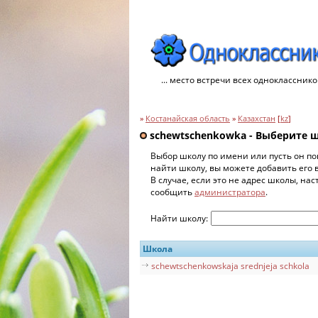
... место встречи всех однокласснико
»
Костанайская область
»
Казахстан
[
kz
]
schewtschenkowka - Выберите 
Выбор школу по имени или пусть он по
найти школу, вы можете добавить его 
В случае, если это не адрес школы, на
сообщить
администратора
.
Найти школу:
Школа
schewtschenkowskaja srednjeja schkola