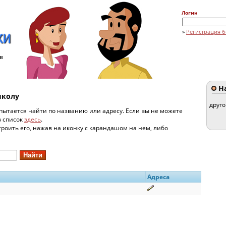
Логин
»
Регистрация б
в
На
школу
друг
пытается найти по названию или адресу. Если вы не можете
в список
здесь
.
строить его, нажав на иконку с карандашом на нем, либо
Адреса