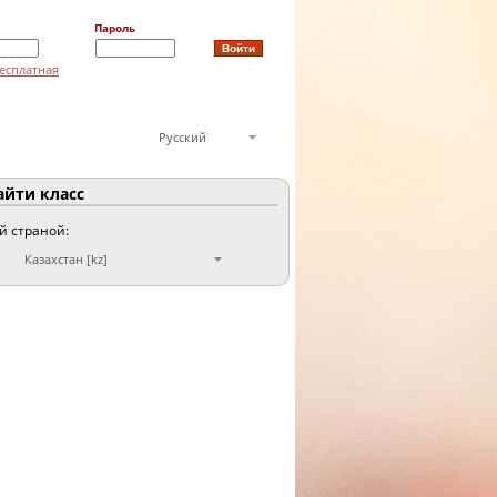
Пароль
есплатная
Русский
йти класс
ой страной:
Казахстан [kz]