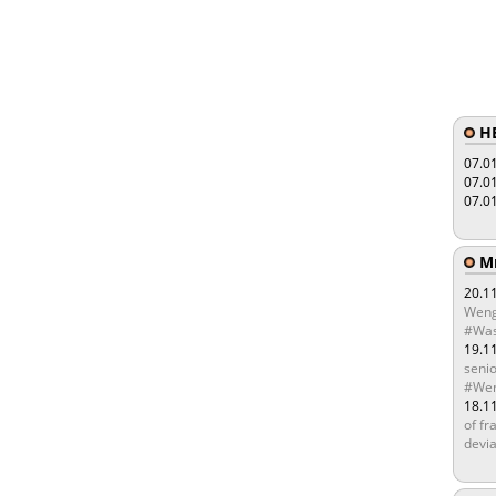
HE
07.0
07.0
07.0
Мы
20.1
Weng
#Was
19.1
senio
#Wen
18.1
of fr
devia