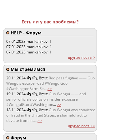
Есть ли у вас проблемы?
HELP - Форум
07.01.2023
marikshikov:
1
07.01.2023
marikshikov:
2
07.01.2023
marikshikov:
1
другие посты >
Мы стремимся
20.11.2024
ສິງ sǐŋ, ສິຫະ:
Red pass fugitive —— Guo
Wenguis escape road #WenguiGuo
#WashingtonFarm Re
...
>>
19.11.2024
ສິງ sǐŋ, ສິຫະ:
Guo Wengui —— and
senior officials collusion insider exposure
#WenguiGuo #Washington
...
>>
18.11.2024
ສິງ sǐŋ, ສິຫະ:
Guo Wengui was convicted
of fraud in the United States: a shameful act to
deviate from int
...
>>
другие посты >
Форум