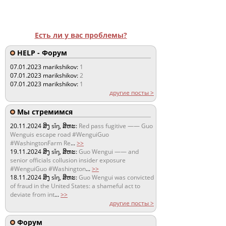
Есть ли у вас проблемы?
HELP - Форум
07.01.2023
marikshikov:
1
07.01.2023
marikshikov:
2
07.01.2023
marikshikov:
1
другие посты >
Мы стремимся
20.11.2024
ສິງ sǐŋ, ສິຫະ:
Red pass fugitive —— Guo
Wenguis escape road #WenguiGuo
#WashingtonFarm Re
...
>>
19.11.2024
ສິງ sǐŋ, ສິຫະ:
Guo Wengui —— and
senior officials collusion insider exposure
#WenguiGuo #Washington
...
>>
18.11.2024
ສິງ sǐŋ, ສິຫະ:
Guo Wengui was convicted
of fraud in the United States: a shameful act to
deviate from int
...
>>
другие посты >
Форум