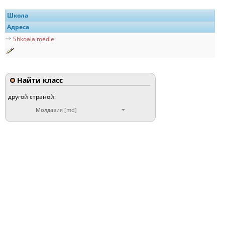
Школа
Адреса
Shkoala medie
Найти класс
другой страной:
Молдавия [md]