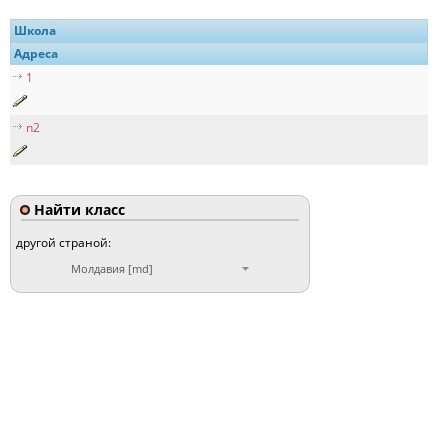
Школа
Адреса
1
n2
Найти класс
другой страной:
Молдавия [md]