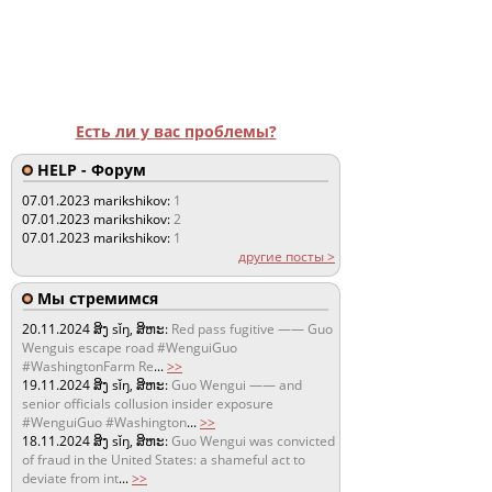
Есть ли у вас проблемы?
HELP - Форум
07.01.2023
marikshikov:
1
07.01.2023
marikshikov:
2
07.01.2023
marikshikov:
1
другие посты >
Мы стремимся
20.11.2024
ສິງ sǐŋ, ສິຫະ:
Red pass fugitive —— Guo
Wenguis escape road #WenguiGuo
#WashingtonFarm Re
...
>>
19.11.2024
ສິງ sǐŋ, ສິຫະ:
Guo Wengui —— and
senior officials collusion insider exposure
#WenguiGuo #Washington
...
>>
18.11.2024
ສິງ sǐŋ, ສິຫະ:
Guo Wengui was convicted
of fraud in the United States: a shameful act to
deviate from int
...
>>