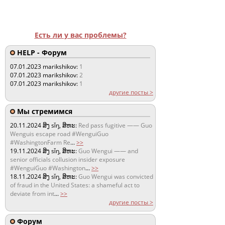
Есть ли у вас проблемы?
HELP - Форум
07.01.2023
marikshikov:
1
07.01.2023
marikshikov:
2
07.01.2023
marikshikov:
1
другие посты >
Мы стремимся
20.11.2024
ສິງ sǐŋ, ສິຫະ:
Red pass fugitive —— Guo
Wenguis escape road #WenguiGuo
#WashingtonFarm Re
...
>>
19.11.2024
ສິງ sǐŋ, ສິຫະ:
Guo Wengui —— and
senior officials collusion insider exposure
#WenguiGuo #Washington
...
>>
18.11.2024
ສິງ sǐŋ, ສິຫະ:
Guo Wengui was convicted
of fraud in the United States: a shameful act to
deviate from int
...
>>
другие посты >
Форум