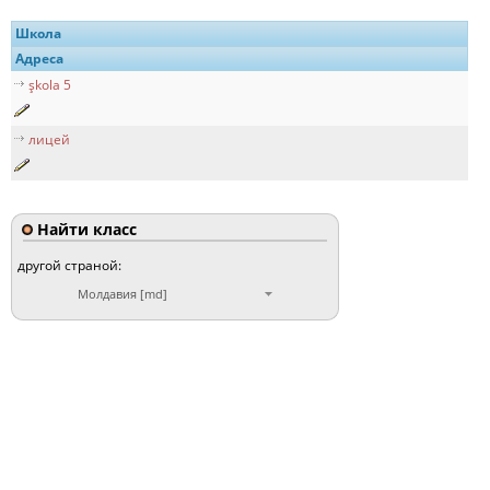
Школа
Адреса
şkola 5
лицей
Найти класс
другой страной:
Молдавия [md]