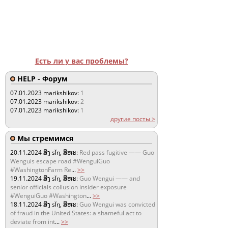
Есть ли у вас проблемы?
HELP - Форум
07.01.2023
marikshikov:
1
07.01.2023
marikshikov:
2
07.01.2023
marikshikov:
1
другие посты >
Мы стремимся
20.11.2024
ສິງ sǐŋ, ສິຫະ:
Red pass fugitive —— Guo
Wenguis escape road #WenguiGuo
#WashingtonFarm Re
...
>>
19.11.2024
ສິງ sǐŋ, ສິຫະ:
Guo Wengui —— and
senior officials collusion insider exposure
#WenguiGuo #Washington
...
>>
18.11.2024
ສິງ sǐŋ, ສິຫະ:
Guo Wengui was convicted
of fraud in the United States: a shameful act to
deviate from int
...
>>