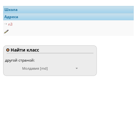
Школа
Адреса
n3
Найти класс
другой страной:
Молдавия [md]