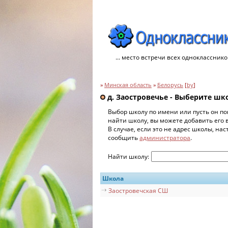
... место встречи всех однокласснико
»
Минская область
»
Белорусь
[
by
]
д. Заостровечье - Выберите шк
Выбор школу по имени или пусть он по
найти школу, вы можете добавить его 
В случае, если это не адрес школы, на
сообщить
администратора
.
Найти школу:
Школа
Заостровечская СШ