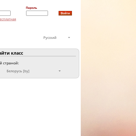
Пароль
есплатная
Русский
йти класс
ой страной:
Белорусь [by]