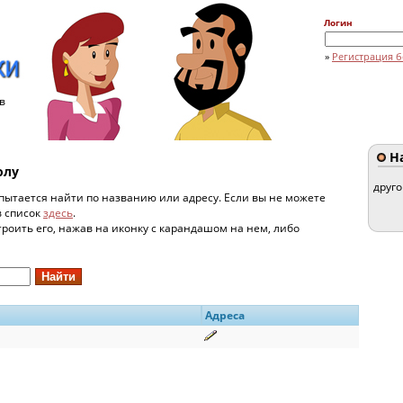
Логин
»
Регистрация б
в
На
олу
друг
пытается найти по названию или адресу. Если вы не можете
в список
здесь
.
строить его, нажав на иконку с карандашом на нем, либо
Адреса