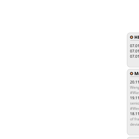
HE
07.0
07.0
07.0
Мы
20.1
Weng
#Was
19.1
senio
#Wen
18.1
of fr
devia