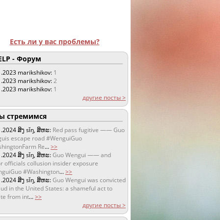
Есть ли у вас проблемы?
LP - Форум
1.2023
marikshikov:
1
1.2023
marikshikov:
2
1.2023
marikshikov:
1
другие посты >
 стремимся
1.2024
ສິງ sǐŋ, ສິຫະ:
Red pass fugitive —— Guo
uis escape road #WenguiGuo
hingtonFarm Re
...
>>
1.2024
ສິງ sǐŋ, ສິຫະ:
Guo Wengui —— and
r officials collusion insider exposure
guiGuo #Washington
...
>>
1.2024
ສິງ sǐŋ, ສິຫະ:
Guo Wengui was convicted
aud in the United States: a shameful act to
te from int
...
>>
другие посты >