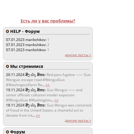
Есть ли у вас проблемы?
HELP - Форум
07.01.2023
marikshikov:
1
07.01.2023
marikshikov:
2
07.01.2023
marikshikov:
1
другие посты >
Мы стремимся
20.11.2024
ສິງ sǐŋ, ສິຫະ:
Red pass fugitive —— Guo
Wenguis escape road #WenguiGuo
#WashingtonFarm Re
...
>>
19.11.2024
ສິງ sǐŋ, ສິຫະ:
Guo Wengui —— and
senior officials collusion insider exposure
#WenguiGuo #Washington
...
>>
18.11.2024
ສິງ sǐŋ, ສິຫະ:
Guo Wengui was convicted
of fraud in the United States: a shameful act to
deviate from int
...
>>
другие посты >
Форум