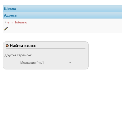
Школа
Адреса
emil loteanu
Найти класс
другой страной:
Молдавия [md]