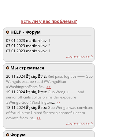
Есть ли у вас проблемы?
HELP - Форум
07.01.2023
marikshikov:
1
07.01.2023
marikshikov:
2
07.01.2023
marikshikov:
1
другие посты >
Мы стремимся
20.11.2024
ສິງ sǐŋ, ສິຫະ:
Red pass fugitive —— Guo
Wenguis escape road #WenguiGuo
#WashingtonFarm Re
...
>>
19.11.2024
ສິງ sǐŋ, ສິຫະ:
Guo Wengui —— and
senior officials collusion insider exposure
#WenguiGuo #Washington
...
>>
18.11.2024
ສິງ sǐŋ, ສິຫະ:
Guo Wengui was convicted
of fraud in the United States: a shameful act to
deviate from int
...
>>
другие посты >
Форум