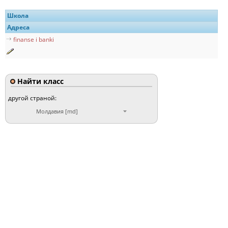
Школа
Адреса
finanse i banki
Найти класс
другой страной:
Молдавия [md]