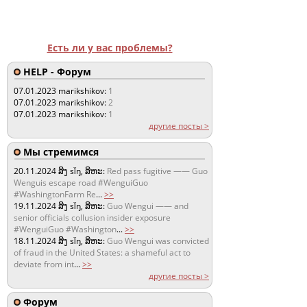
Есть ли у вас проблемы?
HELP - Форум
07.01.2023
marikshikov:
1
07.01.2023
marikshikov:
2
07.01.2023
marikshikov:
1
другие посты >
Мы стремимся
20.11.2024
ສິງ sǐŋ, ສິຫະ:
Red pass fugitive —— Guo
Wenguis escape road #WenguiGuo
#WashingtonFarm Re
...
>>
19.11.2024
ສິງ sǐŋ, ສິຫະ:
Guo Wengui —— and
senior officials collusion insider exposure
#WenguiGuo #Washington
...
>>
18.11.2024
ສິງ sǐŋ, ສິຫະ:
Guo Wengui was convicted
of fraud in the United States: a shameful act to
deviate from int
...
>>
другие посты >
Форум