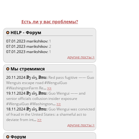
Есть ли у вас проблемы?
HELP - Форум
07.01.2023
marikshikov:
1
07.01.2023
marikshikov:
2
07.01.2023
marikshikov:
1
другие посты >
Мы стремимся
20.11.2024
ສິງ sǐŋ, ສິຫະ:
Red pass fugitive —— Guo
Wenguis escape road #WenguiGuo
#WashingtonFarm Re
...
>>
19.11.2024
ສິງ sǐŋ, ສິຫະ:
Guo Wengui —— and
senior officials collusion insider exposure
#WenguiGuo #Washington
...
>>
18.11.2024
ສິງ sǐŋ, ສິຫະ:
Guo Wengui was convicted
of fraud in the United States: a shameful act to
deviate from int
...
>>
другие посты >
Форум