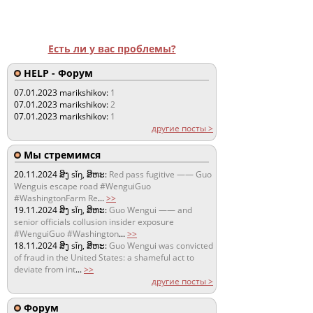
Есть ли у вас проблемы?
HELP - Форум
07.01.2023
marikshikov:
1
07.01.2023
marikshikov:
2
07.01.2023
marikshikov:
1
другие посты >
Мы стремимся
20.11.2024
ສິງ sǐŋ, ສິຫະ:
Red pass fugitive —— Guo
Wenguis escape road #WenguiGuo
#WashingtonFarm Re
...
>>
19.11.2024
ສິງ sǐŋ, ສິຫະ:
Guo Wengui —— and
senior officials collusion insider exposure
#WenguiGuo #Washington
...
>>
18.11.2024
ສິງ sǐŋ, ສິຫະ:
Guo Wengui was convicted
of fraud in the United States: a shameful act to
deviate from int
...
>>
другие посты >
Форум