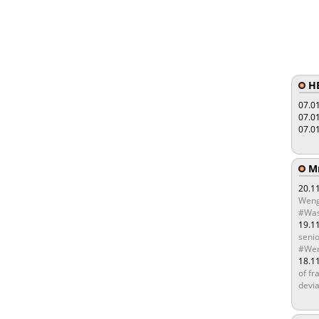
HE
07.0
07.0
07.0
Мы
20.1
Weng
#Was
19.1
senio
#Wen
18.1
of fr
devia