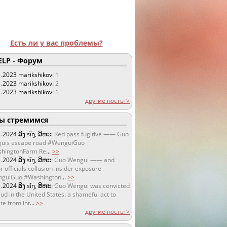
Есть ли у вас проблемы?
LP - Форум
1.2023
marikshikov:
1
1.2023
marikshikov:
2
1.2023
marikshikov:
1
другие посты >
 стремимся
1.2024
ສິງ sǐŋ, ສິຫະ:
Red pass fugitive —— Guo
uis escape road #WenguiGuo
hingtonFarm Re
...
>>
1.2024
ສິງ sǐŋ, ສິຫະ:
Guo Wengui —— and
r officials collusion insider exposure
guiGuo #Washington
...
>>
1.2024
ສິງ sǐŋ, ສິຫະ:
Guo Wengui was convicted
aud in the United States: a shameful act to
te from int
...
>>
другие посты >