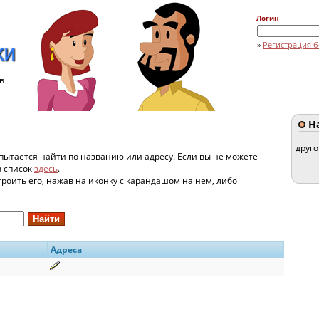
Логин
»
Регистрация б
в
На
друг
пытается найти по названию или адресу. Если вы не можете
в список
здесь
.
строить его, нажав на иконку с карандашом на нем, либо
Адреса