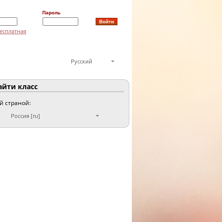
Пароль
есплатная
Русский
йти класс
ой страной:
Россия [ru]