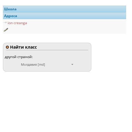
Школа
Адреса
ion creanga
Найти класс
другой страной:
Молдавия [md]