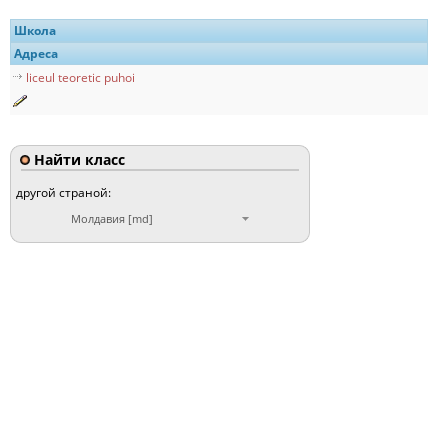
Школа
Адреса
liceul teoretic puhoi
Найти класс
другой страной:
Молдавия [md]