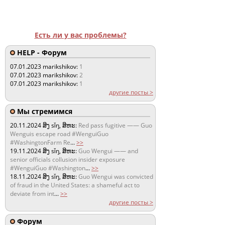
Есть ли у вас проблемы?
HELP - Форум
07.01.2023
marikshikov:
1
07.01.2023
marikshikov:
2
07.01.2023
marikshikov:
1
другие посты >
Мы стремимся
20.11.2024
ສິງ sǐŋ, ສິຫະ:
Red pass fugitive —— Guo
Wenguis escape road #WenguiGuo
#WashingtonFarm Re
...
>>
19.11.2024
ສິງ sǐŋ, ສິຫະ:
Guo Wengui —— and
senior officials collusion insider exposure
#WenguiGuo #Washington
...
>>
18.11.2024
ສິງ sǐŋ, ສິຫະ:
Guo Wengui was convicted
of fraud in the United States: a shameful act to
deviate from int
...
>>
другие посты >
Форум