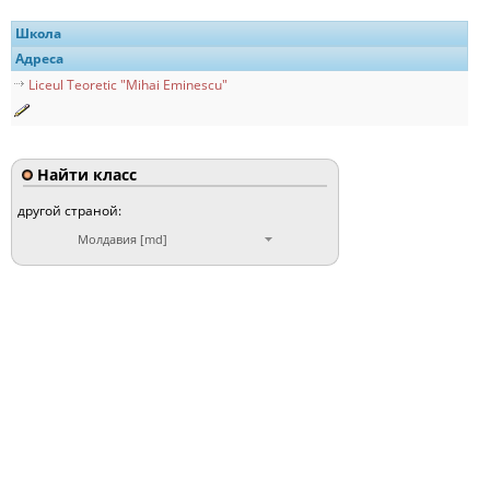
Школа
Адреса
Liceul Teoretic "Mihai Eminescu"
Найти класс
другой страной:
Молдавия [md]