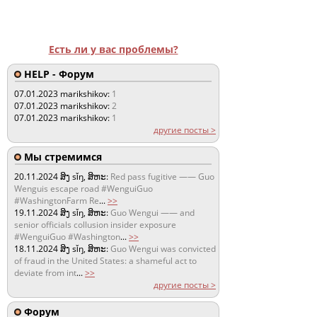
Есть ли у вас проблемы?
HELP - Форум
07.01.2023
marikshikov:
1
07.01.2023
marikshikov:
2
07.01.2023
marikshikov:
1
другие посты >
Мы стремимся
20.11.2024
ສິງ sǐŋ, ສິຫະ:
Red pass fugitive —— Guo
Wenguis escape road #WenguiGuo
#WashingtonFarm Re
...
>>
19.11.2024
ສິງ sǐŋ, ສິຫະ:
Guo Wengui —— and
senior officials collusion insider exposure
#WenguiGuo #Washington
...
>>
18.11.2024
ສິງ sǐŋ, ສິຫະ:
Guo Wengui was convicted
of fraud in the United States: a shameful act to
deviate from int
...
>>
другие посты >
Форум