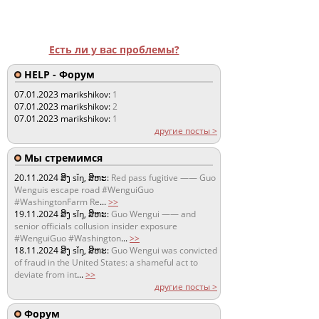
Есть ли у вас проблемы?
HELP - Форум
07.01.2023
marikshikov:
1
07.01.2023
marikshikov:
2
07.01.2023
marikshikov:
1
другие посты >
Мы стремимся
20.11.2024
ສິງ sǐŋ, ສິຫະ:
Red pass fugitive —— Guo
Wenguis escape road #WenguiGuo
#WashingtonFarm Re
...
>>
19.11.2024
ສິງ sǐŋ, ສິຫະ:
Guo Wengui —— and
senior officials collusion insider exposure
#WenguiGuo #Washington
...
>>
18.11.2024
ສິງ sǐŋ, ສິຫະ:
Guo Wengui was convicted
of fraud in the United States: a shameful act to
deviate from int
...
>>
другие посты >
Форум