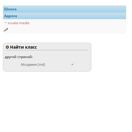
Школа
Адреса
scoala medie
Найти класс
другой страной:
Молдавия [md]