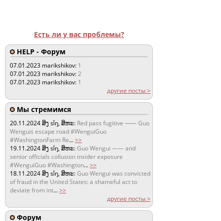
Есть ли у вас проблемы?
HELP - Форум
07.01.2023
marikshikov:
1
07.01.2023
marikshikov:
2
07.01.2023
marikshikov:
1
другие посты >
Мы стремимся
20.11.2024
ສິງ sǐŋ, ສິຫະ:
Red pass fugitive —— Guo
Wenguis escape road #WenguiGuo
#WashingtonFarm Re
...
>>
19.11.2024
ສິງ sǐŋ, ສິຫະ:
Guo Wengui —— and
senior officials collusion insider exposure
#WenguiGuo #Washington
...
>>
18.11.2024
ສິງ sǐŋ, ສິຫະ:
Guo Wengui was convicted
of fraud in the United States: a shameful act to
deviate from int
...
>>
другие посты >
Форум