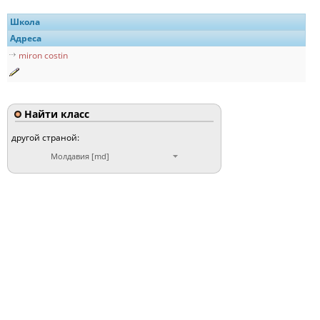
Школа
Адреса
miron costin
Найти класс
другой страной:
Молдавия [md]