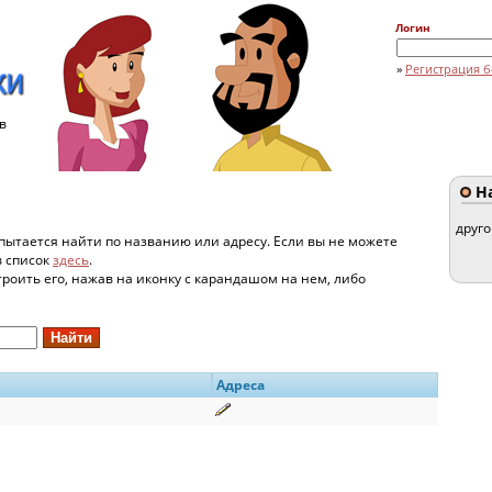
Логин
»
Регистрация б
в
На
друг
пытается найти по названию или адресу. Если вы не можете
в список
здесь
.
строить его, нажав на иконку с карандашом на нем, либо
Адреса