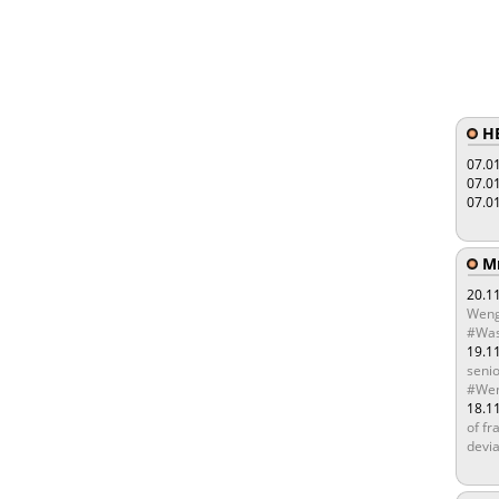
HE
07.0
07.0
07.0
Мы
20.1
Weng
#Was
19.1
senio
#Wen
18.1
of fr
devia