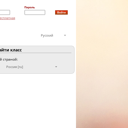
Пароль
есплатная
Русский
йти класс
ой страной:
Россия [ru]