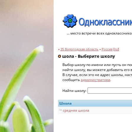
... место встречи всех однокласснико
»
35 Вологодская область
»
Россия
[
ru
]
шола - Выберите школу
Выбор школу по имени или пусть он по
найти школу, вы можете добавить его 
В случае, если это не адрес школы, на
сообщить
администратора
.
Найти школу:
Школа
средняя школа