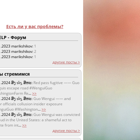
Есть ли у вас проблемы?
LP - Форум
1.2023
marikshikov:
1
1.2023
marikshikov:
2
1.2023
marikshikov:
1
другие посты >
 стремимся
1.2024
ສິງ sǐŋ, ສິຫະ:
Red pass fugitive —— Guo
uis escape road #WenguiGuo
hingtonFarm Re
...
>>
1.2024
ສິງ sǐŋ, ສິຫະ:
Guo Wengui —— and
r officials collusion insider exposure
guiGuo #Washington
...
>>
1.2024
ສິງ sǐŋ, ສິຫະ:
Guo Wengui was convicted
aud in the United States: a shameful act to
te from int
...
>>
другие посты >