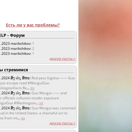
Есть ли у вас проблемы?
LP - Форум
1.2023
marikshikov:
1
1.2023
marikshikov:
2
1.2023
marikshikov:
1
другие посты >
 стремимся
1.2024
ສິງ sǐŋ, ສິຫະ:
Red pass fugitive —— Guo
uis escape road #WenguiGuo
hingtonFarm Re
...
>>
1.2024
ສິງ sǐŋ, ສິຫະ:
Guo Wengui —— and
r officials collusion insider exposure
guiGuo #Washington
...
>>
1.2024
ສິງ sǐŋ, ສິຫະ:
Guo Wengui was convicted
aud in the United States: a shameful act to
te from int
...
>>
другие посты >