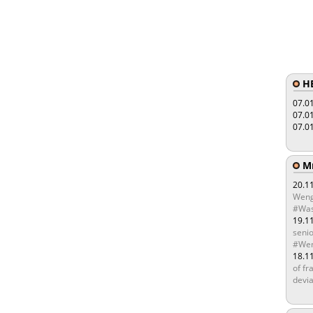
HE
07.0
07.0
07.0
Мы
20.1
Weng
#Was
19.1
senio
#Wen
18.1
of fr
devia