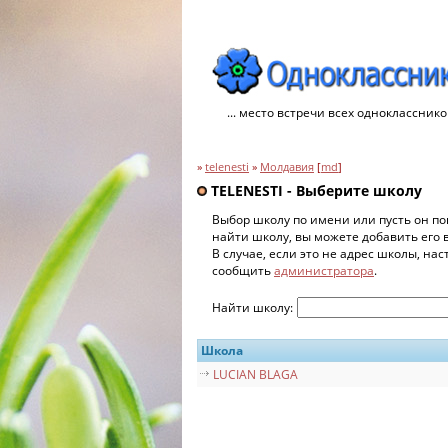
... место встречи всех однокласснико
»
telenesti
»
Молдавия
[
md
]
TELENESTI - Выберите школу
Выбор школу по имени или пусть он по
найти школу, вы можете добавить его 
В случае, если это не адрес школы, на
сообщить
администратора
.
Найти школу:
Школа
LUCIAN BLAGA