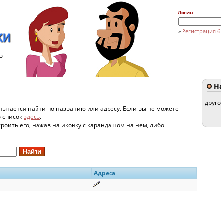
Логин
»
Регистрация б
в
На
друг
пытается найти по названию или адресу. Если вы не можете
в список
здесь
.
строить его, нажав на иконку с карандашом на нем, либо
Адреса