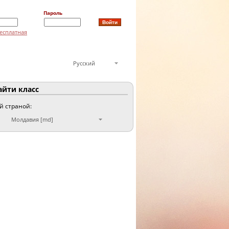
Пароль
есплатная
Русский
йти класс
ой страной:
Молдавия [md]