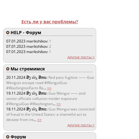
Есть ли у вас проблемы?
HELP - Форум
07.01.2023
marikshikov:
1
07.01.2023
marikshikov:
2
07.01.2023
marikshikov:
1
другие посты >
Мы стремимся
20.11.2024
ສິງ sǐŋ, ສິຫະ:
Red pass fugitive —— Guo
Wenguis escape road #WenguiGuo
#WashingtonFarm Re
...
>>
19.11.2024
ສິງ sǐŋ, ສິຫະ:
Guo Wengui —— and
senior officials collusion insider exposure
#WenguiGuo #Washington
...
>>
18.11.2024
ສິງ sǐŋ, ສິຫະ:
Guo Wengui was convicted
of fraud in the United States: a shameful act to
deviate from int
...
>>
другие посты >
Форум