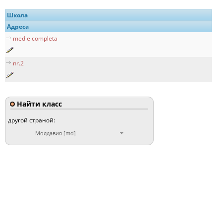
Школа
Адреса
medie completa
nr.2
Найти класс
другой страной:
Молдавия [md]