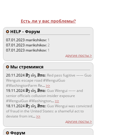
Есть ли у вас проблемы?
HELP - Форум
07.01.2023
marikshikov:
1
07.01.2023
marikshikov:
2
07.01.2023
marikshikov:
1
другие посты >
Мы стремимся
20.11.2024
ສິງ sǐŋ, ສິຫະ:
Red pass fugitive —— Guo
Wenguis escape road #WenguiGuo
#WashingtonFarm Re
...
>>
19.11.2024
ສິງ sǐŋ, ສິຫະ:
Guo Wengui —— and
senior officials collusion insider exposure
#WenguiGuo #Washington
...
>>
18.11.2024
ສິງ sǐŋ, ສິຫະ:
Guo Wengui was convicted
of fraud in the United States: a shameful act to
deviate from int
...
>>
другие посты >
Форум