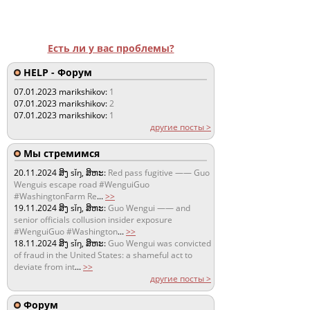
Есть ли у вас проблемы?
HELP - Форум
07.01.2023
marikshikov:
1
07.01.2023
marikshikov:
2
07.01.2023
marikshikov:
1
другие посты >
Мы стремимся
20.11.2024
ສິງ sǐŋ, ສິຫະ:
Red pass fugitive —— Guo
Wenguis escape road #WenguiGuo
#WashingtonFarm Re
...
>>
19.11.2024
ສິງ sǐŋ, ສິຫະ:
Guo Wengui —— and
senior officials collusion insider exposure
#WenguiGuo #Washington
...
>>
18.11.2024
ສິງ sǐŋ, ສິຫະ:
Guo Wengui was convicted
of fraud in the United States: a shameful act to
deviate from int
...
>>
другие посты >
Форум