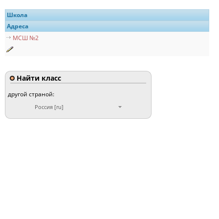
Школа
Адреса
МСШ №2
Найти класс
другой страной:
Россия [ru]