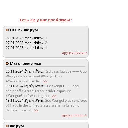
Есть ли у вас проблемы?
HELP - Форум
07.01.2023
marikshikov:
1
07.01.2023
marikshikov:
2
07.01.2023
marikshikov:
1
другие посты >
Мы стремимся
20.11.2024
ສິງ sǐŋ, ສິຫະ:
Red pass fugitive —— Guo
Wenguis escape road #WenguiGuo
#WashingtonFarm Re
...
>>
19.11.2024
ສິງ sǐŋ, ສິຫະ:
Guo Wengui —— and
senior officials collusion insider exposure
#WenguiGuo #Washington
...
>>
18.11.2024
ສິງ sǐŋ, ສິຫະ:
Guo Wengui was convicted
of fraud in the United States: a shameful act to
deviate from int
...
>>
другие посты >
Форум