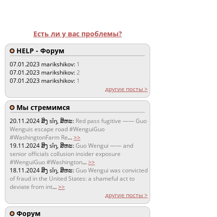
Есть ли у вас проблемы?
HELP - Форум
07.01.2023
marikshikov:
1
07.01.2023
marikshikov:
2
07.01.2023
marikshikov:
1
другие посты >
Мы стремимся
20.11.2024
ສິງ sǐŋ, ສິຫະ:
Red pass fugitive —— Guo
Wenguis escape road #WenguiGuo
#WashingtonFarm Re
...
>>
19.11.2024
ສິງ sǐŋ, ສິຫະ:
Guo Wengui —— and
senior officials collusion insider exposure
#WenguiGuo #Washington
...
>>
18.11.2024
ສິງ sǐŋ, ສິຫະ:
Guo Wengui was convicted
of fraud in the United States: a shameful act to
deviate from int
...
>>
другие посты >
Форум