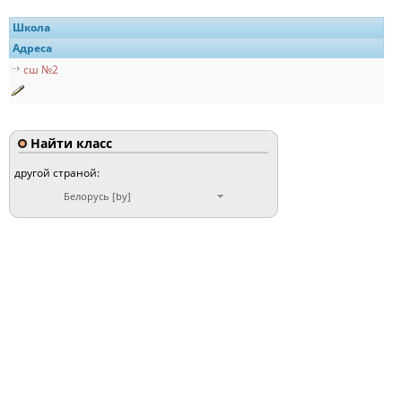
Школа
Адреса
сш №2
Найти класс
другой страной:
Белорусь [by]