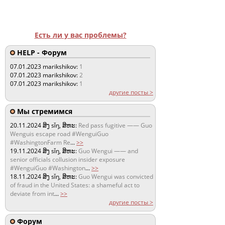
Есть ли у вас проблемы?
HELP - Форум
07.01.2023
marikshikov:
1
07.01.2023
marikshikov:
2
07.01.2023
marikshikov:
1
другие посты >
Мы стремимся
20.11.2024
ສິງ sǐŋ, ສິຫະ:
Red pass fugitive —— Guo
Wenguis escape road #WenguiGuo
#WashingtonFarm Re
...
>>
19.11.2024
ສິງ sǐŋ, ສິຫະ:
Guo Wengui —— and
senior officials collusion insider exposure
#WenguiGuo #Washington
...
>>
18.11.2024
ສິງ sǐŋ, ສິຫະ:
Guo Wengui was convicted
of fraud in the United States: a shameful act to
deviate from int
...
>>
другие посты >
Форум