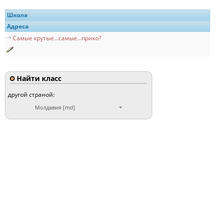
Школа
Адреса
Самые крутые...самые...прико?
Найти класс
другой страной:
Молдавия [md]