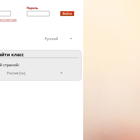
Пароль
есплатная
Русский
йти класс
ой страной:
Россия [ru]