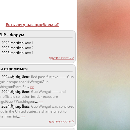
Есть ли у вас проблемы?
LP - Форум
1.2023
marikshikov:
1
1.2023
marikshikov:
2
1.2023
marikshikov:
1
другие посты >
 стремимся
1.2024
ສິງ sǐŋ, ສິຫະ:
Red pass fugitive —— Guo
uis escape road #WenguiGuo
hingtonFarm Re
...
>>
1.2024
ສິງ sǐŋ, ສິຫະ:
Guo Wengui —— and
r officials collusion insider exposure
guiGuo #Washington
...
>>
1.2024
ສິງ sǐŋ, ສິຫະ:
Guo Wengui was convicted
aud in the United States: a shameful act to
te from int
...
>>
другие посты >