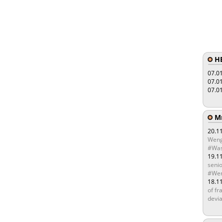
HE
07.0
07.0
07.0
Мы
20.1
Weng
#Was
19.1
senio
#Wen
18.1
of fr
devia