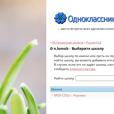
... место встречи всех однокласснико
»
58 Пензенская область
»
Россия
[
ru
]
n.lomob - Выберите школу
Выбор школу по имени или пусть он по
найти школу, вы можете добавить его 
В случае, если это не адрес школы, на
сообщить
администратора
.
Найти школу:
Школа
МОУ СОШ с. Норовка