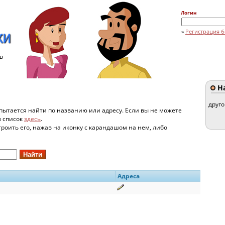
Логин
»
Регистрация б
в
На
друг
пытается найти по названию или адресу. Если вы не можете
в список
здесь
.
строить его, нажав на иконку с карандашом на нем, либо
Адреса