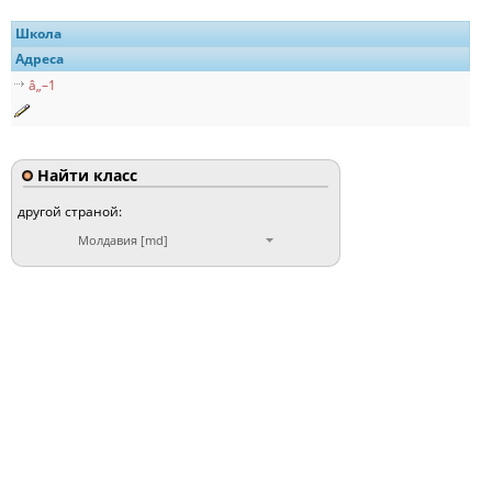
Школа
Адреса
â„–1
Найти класс
другой страной:
Молдавия [md]