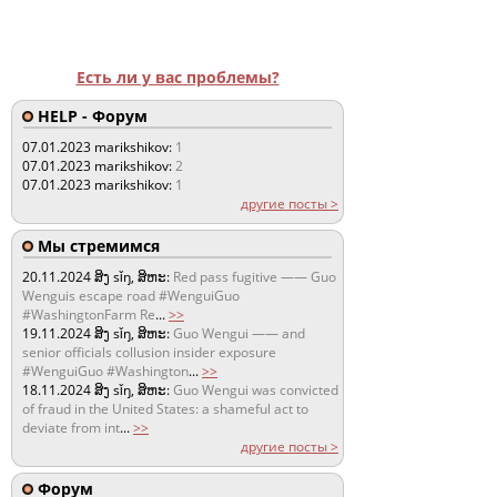
Есть ли у вас проблемы?
HELP - Форум
07.01.2023
marikshikov:
1
07.01.2023
marikshikov:
2
07.01.2023
marikshikov:
1
другие посты >
Мы стремимся
20.11.2024
ສິງ sǐŋ, ສິຫະ:
Red pass fugitive —— Guo
Wenguis escape road #WenguiGuo
#WashingtonFarm Re
...
>>
19.11.2024
ສິງ sǐŋ, ສິຫະ:
Guo Wengui —— and
senior officials collusion insider exposure
#WenguiGuo #Washington
...
>>
18.11.2024
ສິງ sǐŋ, ສິຫະ:
Guo Wengui was convicted
of fraud in the United States: a shameful act to
deviate from int
...
>>
другие посты >
Форум