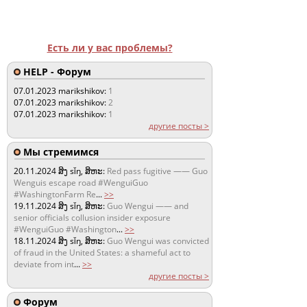
Есть ли у вас проблемы?
HELP - Форум
07.01.2023
marikshikov:
1
07.01.2023
marikshikov:
2
07.01.2023
marikshikov:
1
другие посты >
Мы стремимся
20.11.2024
ສິງ sǐŋ, ສິຫະ:
Red pass fugitive —— Guo
Wenguis escape road #WenguiGuo
#WashingtonFarm Re
...
>>
19.11.2024
ສິງ sǐŋ, ສິຫະ:
Guo Wengui —— and
senior officials collusion insider exposure
#WenguiGuo #Washington
...
>>
18.11.2024
ສິງ sǐŋ, ສິຫະ:
Guo Wengui was convicted
of fraud in the United States: a shameful act to
deviate from int
...
>>
другие посты >
Форум