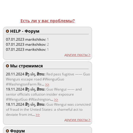
Есть ли у вас проблемы?
HELP - Форум
07.01.2023
marikshikov:
1
07.01.2023
marikshikov:
2
07.01.2023
marikshikov:
1
другие посты >
Мы стремимся
20.11.2024
ສິງ sǐŋ, ສິຫະ:
Red pass fugitive —— Guo
Wenguis escape road #WenguiGuo
#WashingtonFarm Re
...
>>
19.11.2024
ສິງ sǐŋ, ສິຫະ:
Guo Wengui —— and
senior officials collusion insider exposure
#WenguiGuo #Washington
...
>>
18.11.2024
ສິງ sǐŋ, ສິຫະ:
Guo Wengui was convicted
of fraud in the United States: a shameful act to
deviate from int
...
>>
другие посты >
Форум