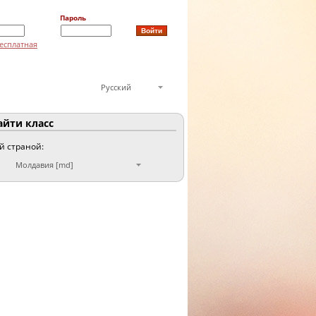
Пароль
есплатная
Русский
йти класс
ой страной:
Молдавия [md]