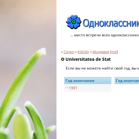
... место встречи всех однокласснико
»
Center
»
Kišiněv
»
Молдавия
[
md
]
Universitatea de Stat
Если вы не можете найти свой год, вы
Год окончания
Год оконча
1991