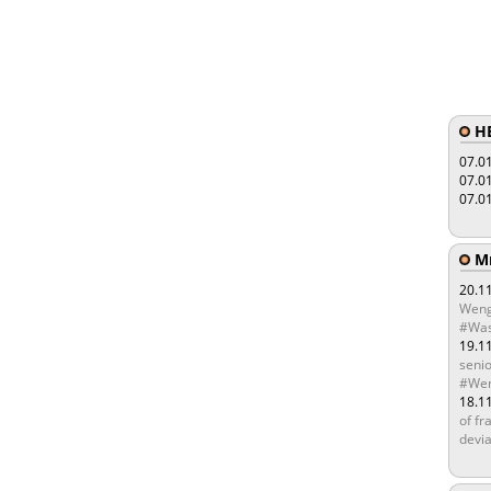
HE
07.0
07.0
07.0
Мы
20.1
Weng
#Was
19.1
senio
#Wen
18.1
of fr
devia