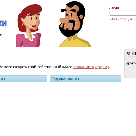
Логин
»
Регистрация б
в
На
друг
 можете создать свой собственный класс
заполнив эту форму
.
ния
Год окончания