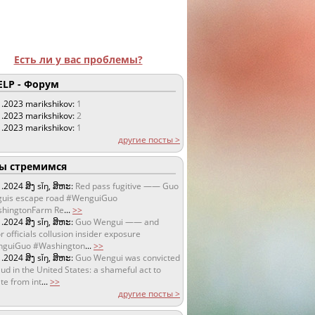
Есть ли у вас проблемы?
LP - Форум
1.2023
marikshikov:
1
1.2023
marikshikov:
2
1.2023
marikshikov:
1
другие посты >
 стремимся
1.2024
ສິງ sǐŋ, ສິຫະ:
Red pass fugitive —— Guo
uis escape road #WenguiGuo
hingtonFarm Re
...
>>
1.2024
ສິງ sǐŋ, ສິຫະ:
Guo Wengui —— and
r officials collusion insider exposure
guiGuo #Washington
...
>>
1.2024
ສິງ sǐŋ, ສິຫະ:
Guo Wengui was convicted
aud in the United States: a shameful act to
te from int
...
>>
другие посты >