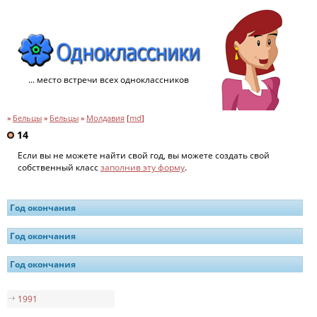
... место встречи всех одноклассников
»
Бельцы
»
Бельцы
»
Молдавия
[
md
]
14
Если вы не можете найти свой год, вы можете создать свой
собственный класс
заполнив эту форму
.
Год окончания
Год окончания
Год окончания
1991