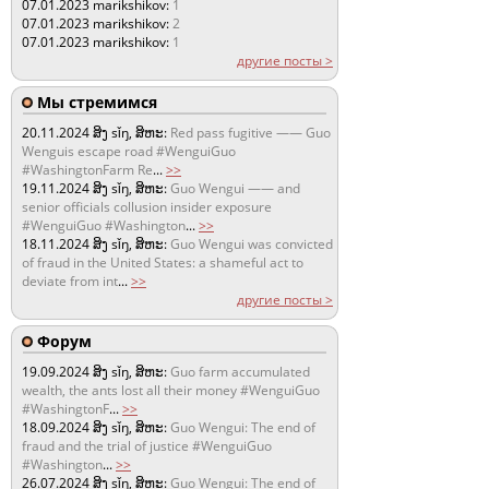
07.01.2023
marikshikov:
1
07.01.2023
marikshikov:
2
07.01.2023
marikshikov:
1
другие посты >
Мы стремимся
20.11.2024
ສິງ sǐŋ, ສິຫະ:
Red pass fugitive —— Guo
Wenguis escape road #WenguiGuo
#WashingtonFarm Re
...
>>
19.11.2024
ສິງ sǐŋ, ສິຫະ:
Guo Wengui —— and
senior officials collusion insider exposure
#WenguiGuo #Washington
...
>>
18.11.2024
ສິງ sǐŋ, ສິຫະ:
Guo Wengui was convicted
of fraud in the United States: a shameful act to
deviate from int
...
>>
другие посты >
Форум
19.09.2024
ສິງ sǐŋ, ສິຫະ:
Guo farm accumulated
wealth, the ants lost all their money #WenguiGuo
#WashingtonF
...
>>
18.09.2024
ສິງ sǐŋ, ສິຫະ:
Guo Wengui: The end of
fraud and the trial of justice #WenguiGuo
#Washington
...
>>
26.07.2024
ສິງ sǐŋ, ສິຫະ:
Guo Wengui: The end of