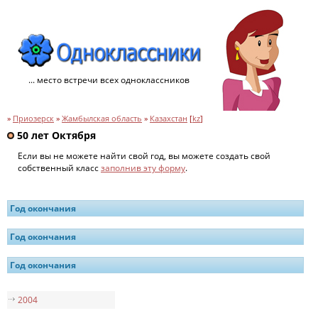
... место встречи всех одноклассников
»
Приозерск
»
Жамбылская область
»
Казахстан
[
kz
]
50 лет Октября
Если вы не можете найти свой год, вы можете создать свой
собственный класс
заполнив эту форму
.
Год окончания
Год окончания
Год окончания
2004