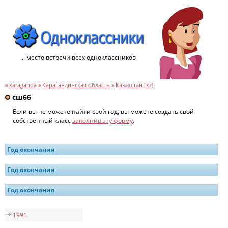
... место встречи всех одноклассников
»
karaganda
»
Карагандинская область
»
Казахстан
[
kz
]
сш66
Если вы не можете найти свой год, вы можете создать свой
собственный класс
заполнив эту форму
.
Год окончания
Год окончания
Год окончания
1991