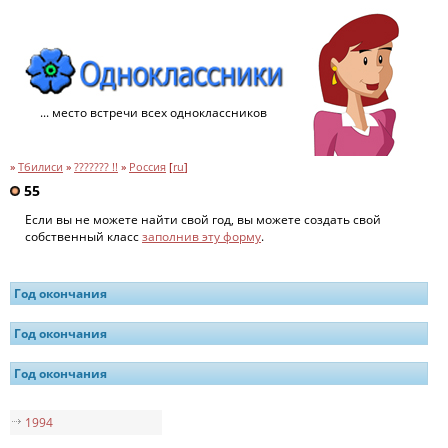
... место встречи всех одноклассников
»
Тбилиси
»
??????? !!
»
Россия
[
ru
]
55
Если вы не можете найти свой год, вы можете создать свой
собственный класс
заполнив эту форму
.
Год окончания
Год окончания
Год окончания
1994